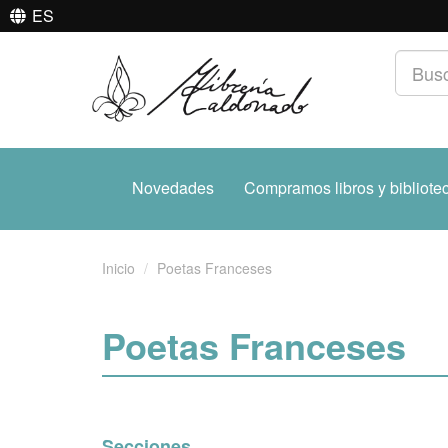
ES
Novedades
Compramos libros y bibliote
Inicio
Poetas Franceses
Poetas Franceses
Secciones