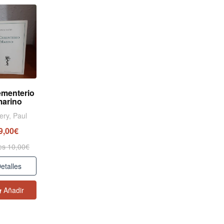
ementerio
arino
ery, Paul
9,00€
es 10,00€
etalles
Añadir