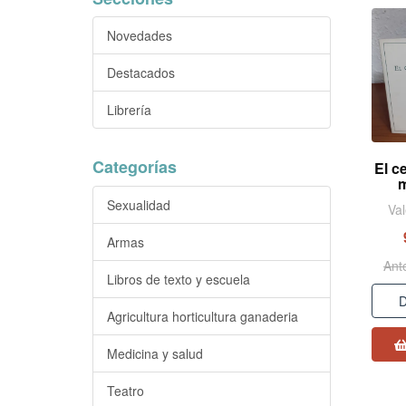
Novedades
Destacados
Librería
Categorías
El c
m
Sexualidad
Val
Armas
Ant
Libros de texto y escuela
D
Agricultura horticultura ganaderia
Medicina y salud
Teatro