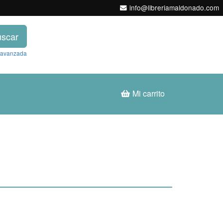
info@libreriamaldonado.com
scar
 avanzada
Mi carrito