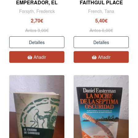
EMPERADOR, EL
FAITHGUL PLACE
Forsyth, Frederick
French, Tana
2,70€
5,40€
Antes 3,00€
Antes 6,00€
Detalles
Detalles
Añadir
Añadir