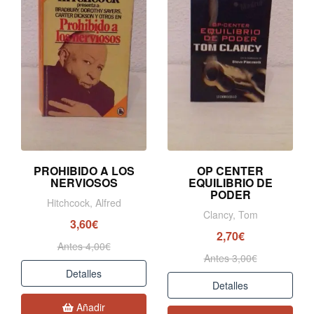
PROHIBIDO A LOS
OP CENTER
NERVIOSOS
EQUILIBRIO DE
PODER
Hitchcock, Alfred
Clancy, Tom
3,60€
2,70€
Antes 4,00€
Antes 3,00€
Detalles
Detalles
Añadir