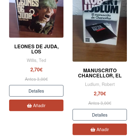
LEONES DE JUDA,
LOS
Willis, Ted
2,70€
MANUSCRITO
CHANCELLOR, EL
Antes 3,00€
Ludlum, Robert
Detalles
2,70€
Antes 3,00€
Añadir
Detalles
Añadir