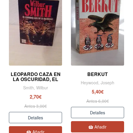
LEOPARDO CAZA EN
BERKUT
LA OSCURIDAD, EL
Heywood, Joseph
Smith, Wilbur
5,40€
2,70€
Antes 6,00€
Antes 3,00€
Detalles
Detalles
Añadir
Añadir