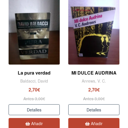
La pura verdad
MI DULCE AUDRINA
Baldacci, David
Anrews, V. C.
2,70€
2,70€
Antes 3,00€
Antes 3,00€
Detalles
Detalles
Añadir
Añadir