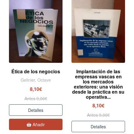
Ética de los negocios
Implantación de las
empresas vascas en
Gelinier, Octave
los mercados
exteriores: una visión
8,10€
desde la práctica en su
operativa...
Antes 9,00€
8,10€
Detalles
Antes 9,00€
Añadir
Detalles