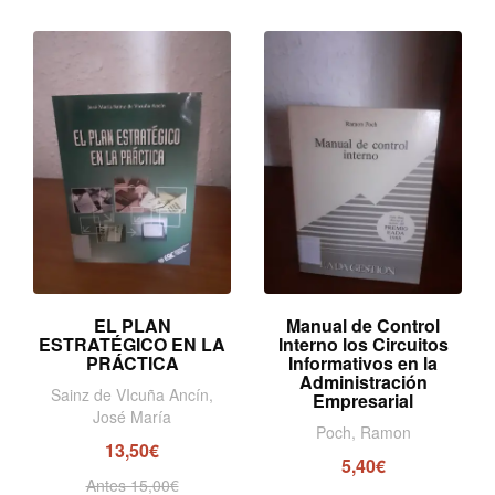
EL PLAN
Manual de Control
ESTRATÉGICO EN LA
Interno los Circuitos
PRÁCTICA
Informativos en la
Administración
Sainz de VIcuña Ancín,
Empresarial
José María
Poch, Ramon
13,50€
5,40€
Antes 15,00€