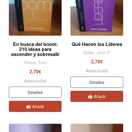
En busca del boom:
Qué Hacen los Líderes
210 ideas para
Kotter, John P.
ascender y sobresalir
2,70€
Peters, Tom
Antes 3,00€
2,70€
Antes 3,00€
Detalles
Detalles
Añadir
Añadir