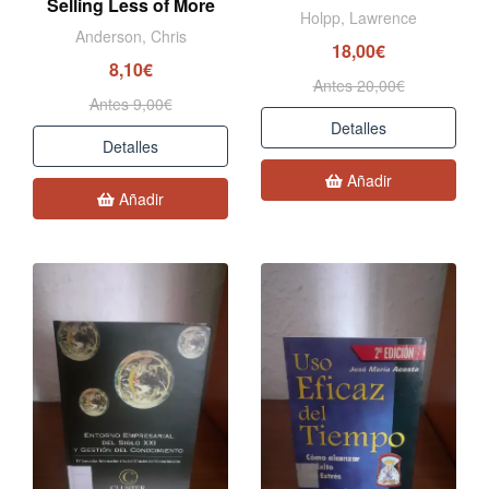
Selling Less of More
Holpp, Lawrence
Anderson, Chris
18,00€
8,10€
Antes 20,00€
Antes 9,00€
Detalles
Detalles
Añadir
Añadir