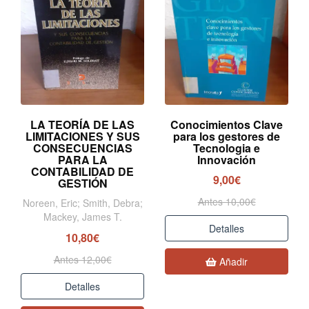
LA TEORÍA DE LAS
Conocimientos Clave
LIMITACIONES Y SUS
para los gestores de
CONSECUENCIAS
Tecnologia e
PARA LA
Innovación
CONTABILIDAD DE
9,00€
GESTIÓN
Antes 10,00€
Noreen, Eric; Smith, Debra;
Mackey, James T.
Detalles
10,80€
Antes 12,00€
Añadir
Detalles