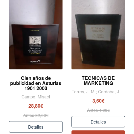
Cien años de
TECNICAS DE
publicidad en Asturias
MARKETING
1901 2000
Torres, J. M.; Cordoba, J. L.
Campo, Misael
3,60€
28,80€
Antes 4,00€
Antes 32,00€
Detalles
Detalles