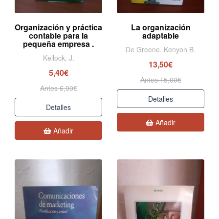
Organización y práctica
La organización
contable para la
adaptable
pequeña empresa .
De Greene, Kenyon B.
Kellock, J.
13,50€
5,40€
Antes 15,00€
Antes 6,00€
Detalles
Detalles
Añadir
Añadir