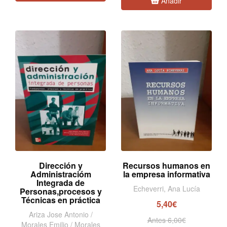
Añadir
Dirección y
Recursos humanos en
Administracióm
la empresa informativa
Integrada de
Echeverri, Ana Lucía
Personas,procesos y
Técnicas en práctica
5,40€
Ariza Jose Antonio /
Antes 6,00€
Morales Emilio / Morales