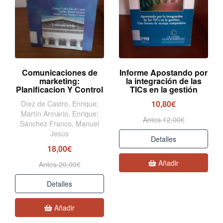
Comunicaciones de
Informe Apostando por
marketing:
la integración de las
Planificacion Y Control
TICs en la gestión
10,80€
Díez de Castro, Enrique;
Martín Armario, Enrique;
Antes 12,00€
Sánchez Franco, Manuel
Jesús
Detalles
18,00€
Añadir
Antes 20,00€
Detalles
Añadir