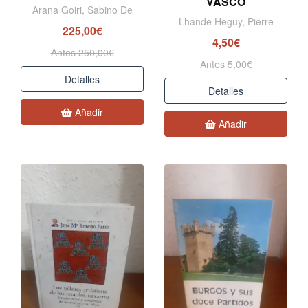
VASCO
Arana Goiri, Sabino De
Lhande Heguy, Pierre
225,00€
4,50€
Antes 250,00€
Antes 5,00€
Detalles
Detalles
Añadir
Añadir