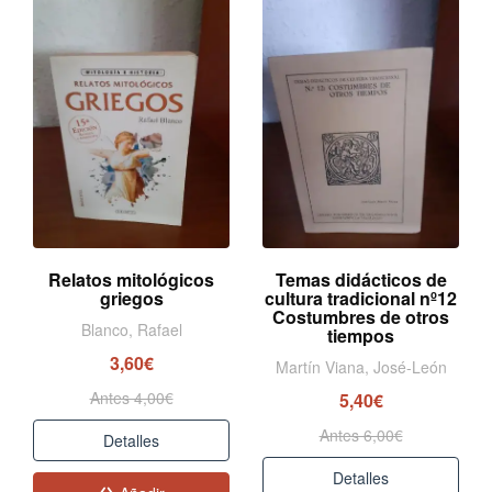
Relatos mitológicos
Temas didácticos de
griegos
cultura tradicional nº12
Costumbres de otros
Blanco, Rafael
tiempos
3,60€
Martín Viana, José-León
Antes 4,00€
5,40€
Antes 6,00€
Detalles
Detalles