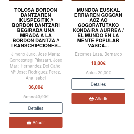
TOLOSA BORDON
MUNDOA EUSKAL
DANTZAREN
ERRIAREN GOGOAN
IKUSPEGITIK //
AOZ AO
BORDON DANTZARI
GOGORATUTAKO
BEGIRADA UNA
KONDAIRA AURREA /
MIRADA A LA
EL MUNDO EN LA
BORDON DANTZA //
MENTE POPULAR
TRANSCRIPCIONES...
VASCA...
Jimeno Jurio, Jose Maria;
Estornes Lasa, Bernardo
Gorrotxategi Pikasarri, Jose
18,00€
Mari; Hernandez Del Caño,
Mª Jose; Rodriguez Perez,
Antes 20,00€
Ana Isabel
Detalles
36,00€
Antes 40,00€
Añadir
Detalles
Añadir