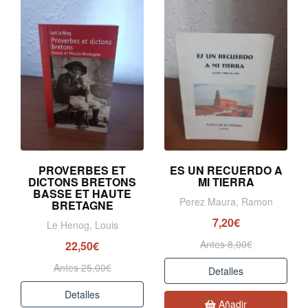
PROVERBES ET
ES UN RECUERDO A
DICTONS BRETONS
MI TIERRA
BASSE ET HAUTE
Perez Maura, Ramon
BRETAGNE
7,20€
Le Henog, Louis
Antes 8,00€
22,50€
Antes 25,00€
Detalles
Detalles
Añadir