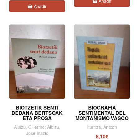
Añadir
Añadir
BIOTZETIK SENTI
BIOGRAFIA
DEDANA BERTSOAK
SENTIMENTAL DEL
ETA PROSA
MONTAÑISMO VASCO
Albizu, Gillermo; Albizu,
Iturriza, Antxon
Jose Inazio
8,10€