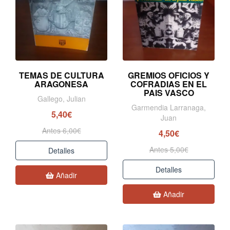
TEMAS DE CULTURA
GREMIOS OFICIOS Y
ARAGONESA
COFRADIAS EN EL
PAIS VASCO
Gallego, Julian
Garmendia Larranaga,
5,40€
Juan
Antes 6,00€
4,50€
Antes 5,00€
Detalles
Detalles
Añadir
Añadir