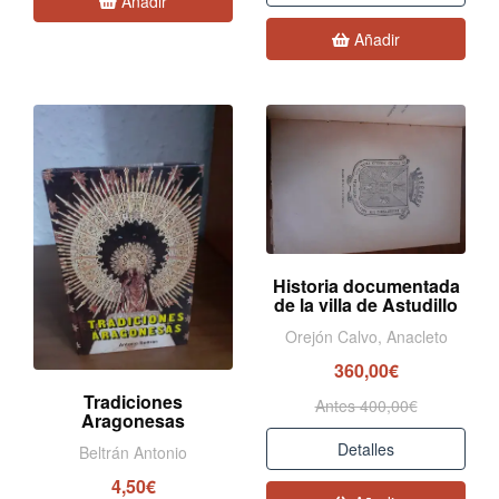
Añadir
Añadir
Historia documentada
de la villa de Astudillo
Orejón Calvo, Anacleto
360,00€
Tradiciones
Antes 400,00€
Aragonesas
Detalles
Beltrán Antonio
4,50€