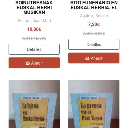
SOINUTRESNAK
RITO FUNERARIO EN
EUSKAL HERRI
EUSKAL HERRIA, EL
MUSIKAN
Aguirre, Antxon
Beltran, Juan Mari
7,20€
10,80€
Antes 8,00€
Antes 12,00€
Detalles
Detalles
Añadir
Añadir