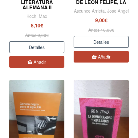
LITERATURA
DE LEON FELIPE, LA
ALEMANA II
Ascunce Arrieta, Jose Angel
Koch, Max
9,00€
8,10€
Antes 10,00€
Antes 9,00€
Detalles
Detalles
Añadir
Añadir