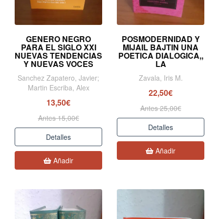
GENERO NEGRO
POSMODERNIDAD Y
PARA EL SIGLO XXI
MIJAIL BAJTIN UNA
NUEVAS TENDENCIAS
POETICA DIALOGICA,,
Y NUEVAS VOCES
LA
Sanchez Zapatero, Javier;
Zavala, Iris M.
Martin Escriba, Alex
22,50€
13,50€
Antes 25,00€
Antes 15,00€
Detalles
Detalles
Añadir
Añadir