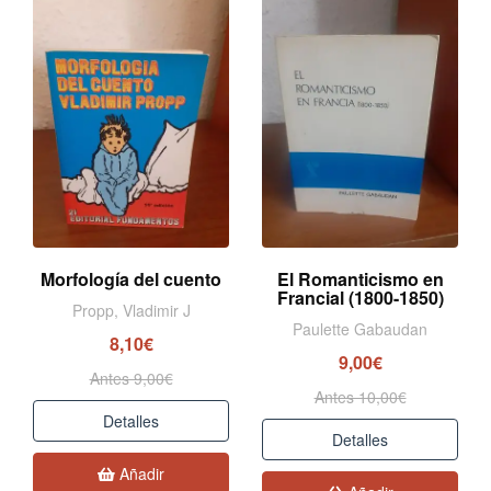
Morfología del cuento
El Romanticismo en
Francial (1800-1850)
Propp, Vladimir J
Paulette Gabaudan
8,10€
9,00€
Antes 9,00€
Antes 10,00€
Detalles
Detalles
Añadir