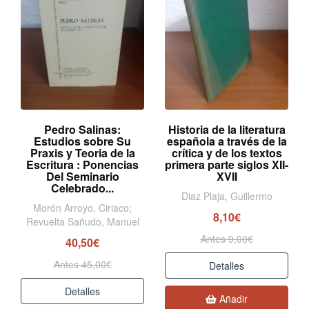
Pedro Salinas:
Historia de la literatura
Estudios sobre Su
española a través de la
Praxis y Teoria de la
crítica y de los textos
Escritura : Ponencias
primera parte siglos XII-
Del Seminario
XVII
Celebrado...
Diaz Plaja, Guillermo
Morón Arroyo, Ciriaco;
8,10€
Revuelta Sañudo, Manuel
Antes 9,00€
40,50€
Antes 45,00€
Detalles
Detalles
Añadir