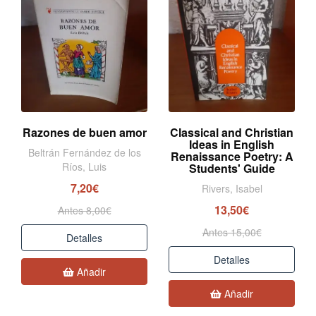
Razones de buen amor
Classical and Christian
Ideas in English
Beltrán Fernández de los
Renaissance Poetry: A
Ríos, Luis
Students' Guide
7,20€
Rivers, Isabel
13,50€
Antes 8,00€
Antes 15,00€
Detalles
Detalles
Añadir
Añadir