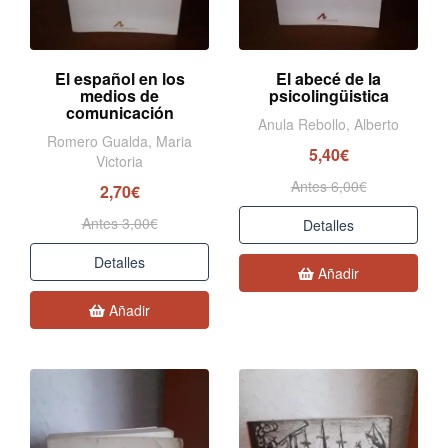
El español en los
El abecé de la
medios de
psicolingüistica
comunicación
Anula Rebollo, Alberto
Romero Gualda, Maria
5,40€
Victoria
Antes 6,00€
2,70€
Antes 3,00€
Detalles
Detalles
Añadir
Añadir