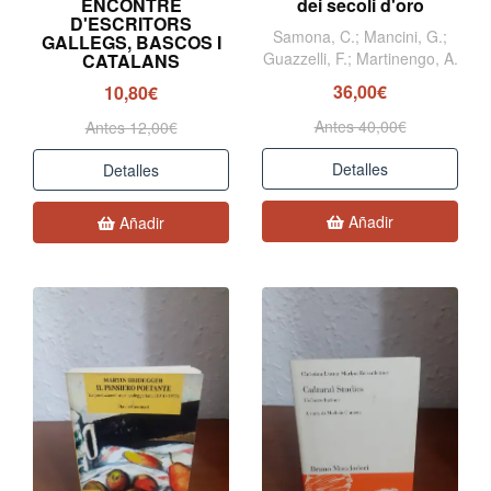
ENCONTRE
dei secoli d'oro
D'ESCRITORS
Samona, C.; Mancini, G.;
GALLEGS, BASCOS I
Guazzelli, F.; Martinengo, A.
CATALANS
36,00€
10,80€
Antes 40,00€
Antes 12,00€
Detalles
Detalles
Añadir
Añadir