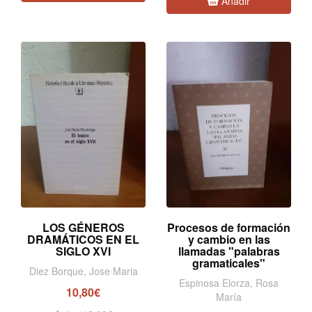
Añadir
LOS GÉNEROS
Procesos de formación
DRAMÁTICOS EN EL
y cambio en las
SIGLO XVI
llamadas "palabras
gramaticales"
Diez Borque, Jose Maria
Espinosa Elorza, Rosa
10,80€
María