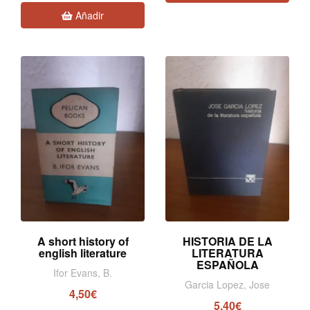
Añadir
A short history of
HISTORIA DE LA
english literature
LITERATURA
ESPAÑOLA
Ifor Evans, B.
Garcia Lopez, Jose
4,50€
5,40€