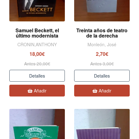
Samuel Beckett, el
Treinta años de teatro
último modernista
de la derecha
CRONIN,ANTHONY
Monleón, José
18,00€
2,70€
Antes 20,00€
Antes 3,00€
Detalles
Detalles
Añadir
Añadir