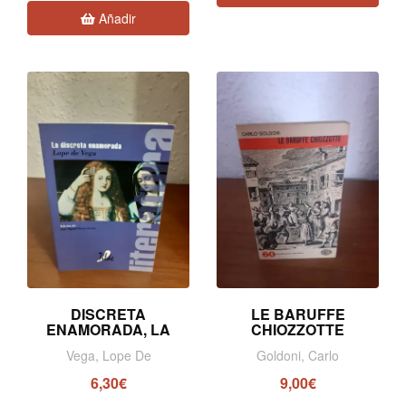
Añadir
DISCRETA
LE BARUFFE
ENAMORADA, LA
CHIOZZOTTE
Vega, Lope De
Goldoni, Carlo
6,30€
9,00€