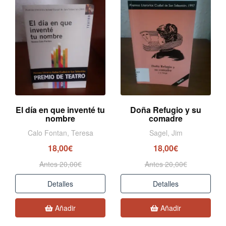
El día en que inventé tu
Doña Refugio y su
nombre
comadre
Calo Fontan, Teresa
Sagel, Jim
18,00€
18,00€
Antes 20,00€
Antes 20,00€
Detalles
Detalles
Añadir
Añadir