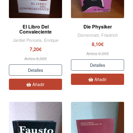
El Libro Del
Die Physiker
Convaleciente
Dürrenmatt, Friedrich
Jardiel Poncela, Enrique
8,10€
7,20€
Antes 9,00€
Antes 8,00€
Detalles
Detalles
Añadir
Añadir