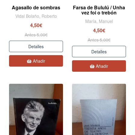
Agasallo de sombras
Farsa de Bululú / Unha
vez foi o trebón
Vidal Bolaño, Roberto
María, Manuel
4,50€
4,50€
Antes 5,00€
Antes 5,00€
Detalles
Detalles
Añadir
Añadir