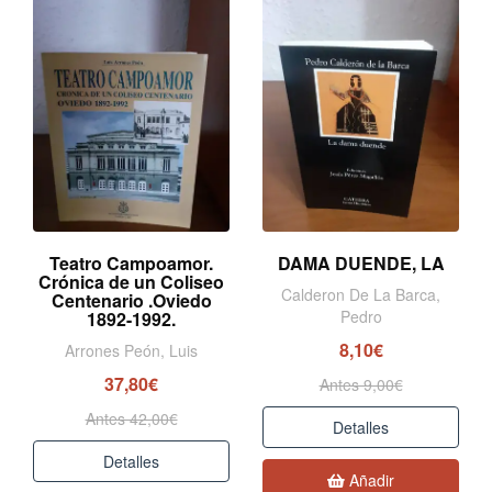
Teatro Campoamor.
DAMA DUENDE, LA
Crónica de un Coliseo
Calderon De La Barca,
Centenario .Oviedo
Pedro
1892-1992.
8,10€
Arrones Peón, Luis
37,80€
Antes 9,00€
Antes 42,00€
Detalles
Detalles
Añadir