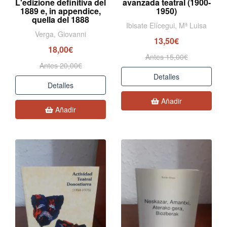
L'edizione definitiva del
avanzada teatral (1900-
1889 e, in appendice,
1950)
quella del 1888
Ibisate Elícegui, Mª Luisa
Verga, Giovanni
13,50€
18,00€
Antes 15,00€
Antes 20,00€
Detalles
Detalles
Añadir
Añadir