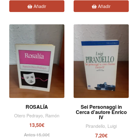
Añadir
Añadir
ROSALÍA
Sei Personaggi in
Cerca d'autore Enrico
Otero Pedrayo, Ramón
IV
13,50€
Pirandello, Luigi
Antes 15,00€
7,20€