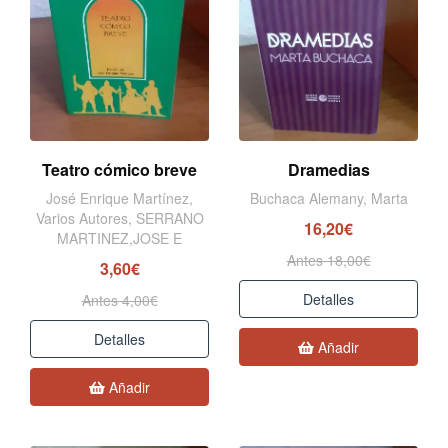
Teatro cómico breve
Dramedias
José Enrique Martínez,
Buchaca Alemany, Marta
Varios Autores, SERRANO
16,20€
MARTINEZ,JOSE E
Antes 18,00€
3,60€
Detalles
Antes 4,00€
Detalles
Añadir
Añadir