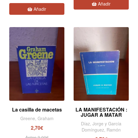
Añadir
Añadir
La casilla de macetas
LA MANIFESTACIÓN :
JUGAR A MATAR
Greene, Graham
Díaz, Jorge y García
2,70€
Domínguez, Ramón
Antes 3,00€