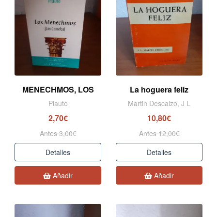
MENECHMOS, LOS
La hoguera feliz
Plauto
Martin Descalzo, J L
2,70€
10,80€
Antes 3,00€
Antes 12,00€
Detalles
Detalles
Añadir
Añadir