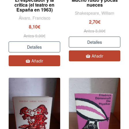
crítica (el teatro en
nueces
España en 1963)
Shakespeare, William
Álvaro, Francisco
2,70€
8,10€
Antes 3,00€
Antes 9,00€
Detalles
Detalles
Añadir
Añadir