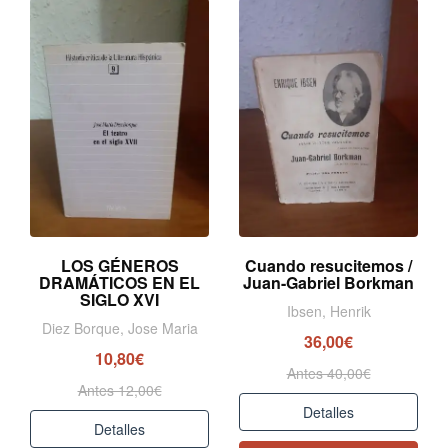
LOS GÉNEROS
Cuando resucitemos /
DRAMÁTICOS EN EL
Juan-Gabriel Borkman
SIGLO XVI
Ibsen, Henrik
Diez Borque, Jose Maria
36,00€
10,80€
Antes 40,00€
Antes 12,00€
Detalles
Detalles