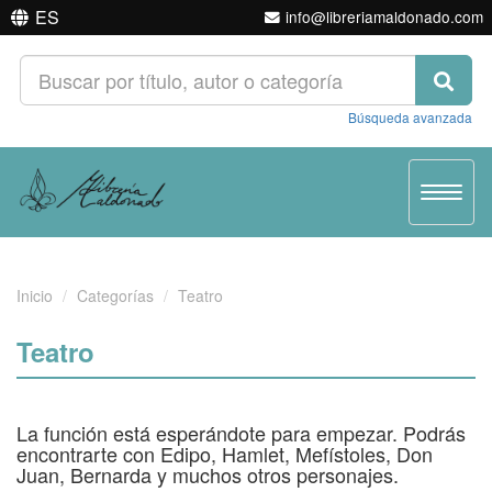
ES
info@libreriamaldonado.com
Búsqueda avanzada
Toggle
navigat
Inicio
Categorías
Teatro
Teatro
La función está esperándote para empezar. Podrás
encontrarte con Edipo, Hamlet, Mefístoles, Don
Juan, Bernarda y muchos otros personajes.