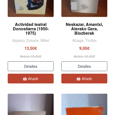
Actividad teatral
Neskazar, Amantxi,
Donostiarra (1950-
Aterako Gera,
1975)
Biozberak
Azpiazu Zulueta, Mikel
Alzaga, Toribio
13,50€
9,00€
Antes 15,00€
Antes 10,00€
Detalles
Detalles
Añadir
Añadir