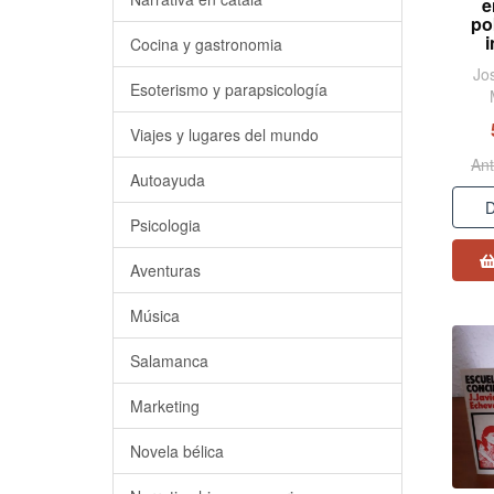
e
po
i
Cocina y gastronomia
Jo
Esoterismo y parapsicología
Viajes y lugares del mundo
Ant
Autoayuda
D
Psicologia
Aventuras
Música
Salamanca
Marketing
Novela bélica