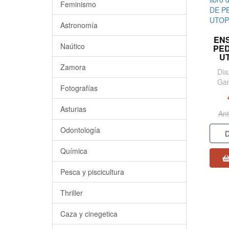
Feminismo
Astronomía
EN
Naútico
PE
U
Zamora
Dia
Gar
Fotografías
Asturias
Ant
Odontología
D
Química
Pesca y piscicultura
Thriller
Caza y cinegetica