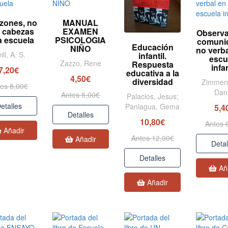
zones, no
MANUAL
o cabezas
EXAMEN
Observa
a escuela
PSICOLOGIA
comuni
Educación
NIÑO
no verba
ill, A. S.
infantil.
escu
Zazzo, Rene
Respuesta
infan
7,20€
educativa a la
4,50€
diversidad
Zimmer
es 8,00€
Dani
Antes 5,00€
Palacios, Jesus;
etalles
Paniagua, Gema
5,4
Detalles
10,80€
Antes 
Añadir
Antes 12,00€
Añadir
Detal
Detalles
Añ
Añadir