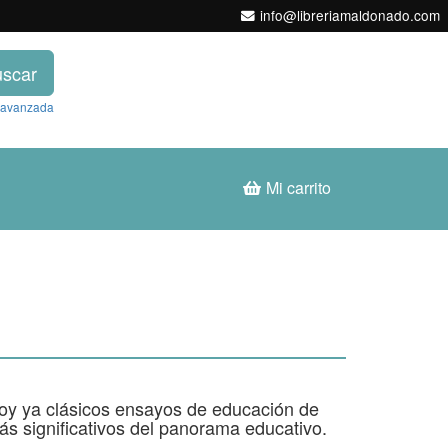
info@libreriamaldonado.com
scar
 avanzada
Mi carrito
hoy ya clásicos ensayos de educación de
s significativos del panorama educativo.