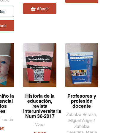
Añadir
les
adir
niño la
Historia de la
Profesores y
encial
educación,
profesión
 los
revista
docente
res
interuniversitaria
Zabalza Beraza,
Num 36-2017
e Leach
Miguel Ángel /
Vvaa
Zabalza
0€
Cereiriña, María