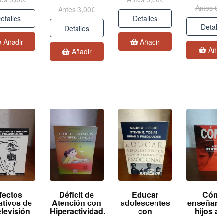
Antes 
Antes 3,00€
etalles
Detalles
Detal
Detalles
Añadir
Añadir
Añ
Añadir
fectos
Déficit de
Educar
Có
ativos de
Atención con
adolescentes
enseñar
elevisión
Hiperactividad.
con
hijos 