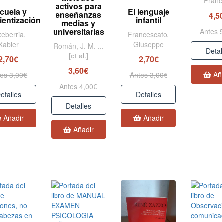
Fran
activos para
cuela y
El lenguaje
enseñanzas
4,5
ientización
infantil
medias y
universitarias
Antes 
xeberria,
Francescato,
Xabier
Giuseppe
Román, J. M. ...
Detal
[et al.]
2,70€
2,70€
3,60€
Añ
es 3,00€
Antes 3,00€
Antes 4,00€
etalles
Detalles
Detalles
Añadir
Añadir
Añadir