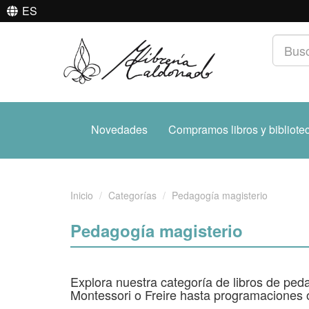
ES
Novedades
Compramos libros y bibliote
Inicio
Categorías
Pedagogía magisterio
Pedagogía magisterio
Explora nuestra categoría de libros de pe
Montessori o Freire hasta programaciones o