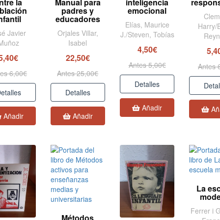
ntre la
Manual para
inteligencia
respon
blación
padres y
emocional
Clem
nfantil
educadores
Elías, Maurice
Harry/
sé Javier
Orjales Villar,
J./Steven, Tobías
Reyn
Muñoz
Isabel
4,50€
5,4
5,40€
22,50€
Antes 5,00€
Antes 
es 6,00€
Antes 25,00€
Detalles
Detal
etalles
Detalles
Añadir
Añ
Añadir
Añadir
La es
mode
Ferrer i 
Métodos