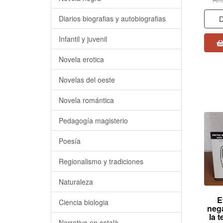
Diarios biografias y autobiografias
D
Infantil y juvenil
Novela erotica
Novelas del oeste
Novela romántica
Pedagogía magisterio
Poesía
Regionalismo y tradiciones
Naturaleza
E
Ciencia biologia
neg
la t
Narrativa en català