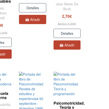
sables
Jean Marie De
Detalles
es,
Buck
Bean,
2,70€
old
Añadir
Antes 3,00€
0€
6,00€
Detalles
les
Añadir
adir
cuela
rna
Psicomotricidad.
Guàrdia,
Teoría y