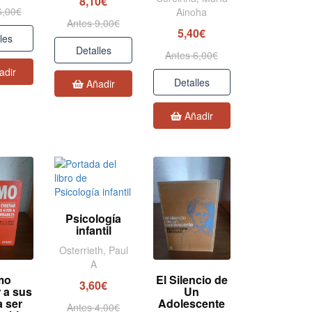
8,10€
6,00€
Ainoha
Antes 9,00€
5,40€
les
Detalles
Antes 6,00€
adir
Detalles
Añadir
Añadir
Psicología
infantil
Osterrieth, Paul
A
mo
El Silencio de
3,60€
 a sus
Un
a ser
Adolescente
Antes 4,00€