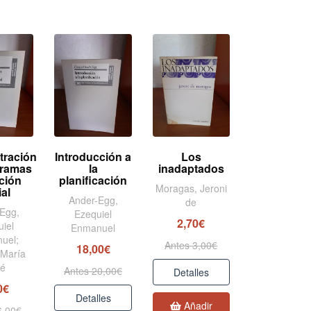
tración
Introducción a
Los
gramas
la
inadaptados
ción
planificación
Moragas, Jeroni
ial
Ander-Egg,
de
Egg,
Ezequiel
2,70€
iel
Enmanuel
uel;
Antes 3,00€
18,00€
 María
sé
Antes 20,00€
Detalles
0€
Detalles
Añadir
6,00€