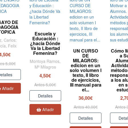
SAYO DE
DAGOGIA
TOPICA
Escuela y
Educación :
z, Carlos;
¿hacia Dónde
cía, Felix
Va la Libertad
UN CURSO
Cómo M
Femenina?
4,50€
DE
a S
MILAGROS:
Alum
Montoya Ramos,
es 5,00€
edicion en un
Activid
Mª Milagros
solo volumen I
método
etalles
texto, II libro
responsa
4,50€
de ejercicios,
a los a
III manual para
en 
Antes 5,00€
Añadir
el...
estu
Detalles
36,00€
2,7
Antes 40,00€
Antes 
Añadir
Detalles
Detal