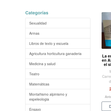
Categorías
Sexualidad
Armas
Libros de texto y escuela
Agricultura horticultura ganaderia
La e
en A
Medicina y salud
el s
Teatro
Carre
d
Matemáticas
Montañismo alpinismo y
Ant
espeleologia
D
Ensayo