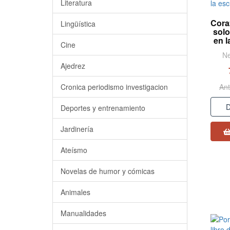
Literatura
Cora
Lingüística
sol
en l
Cine
Ne
Ajedrez
Ant
Cronica periodismo investigacion
D
Deportes y entrenamiento
Jardinería
Ateísmo
Novelas de humor y cómicas
Animales
Manualidades