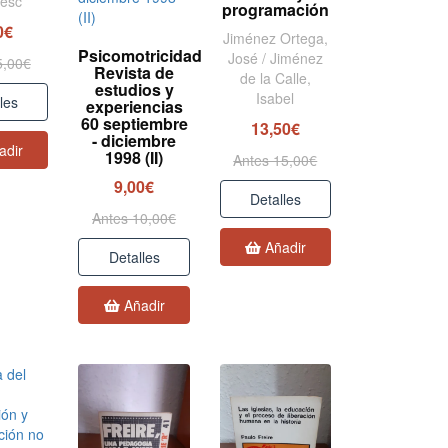
cesc
programación
0€
Jiménez Ortega,
Psicomotricidad
José / Jiménez
5,00€
Revista de
de la Calle,
estudios y
Isabel
les
experiencias
60 septiembre
13,50€
- diciembre
adir
1998 (II)
Antes 15,00€
9,00€
Detalles
Antes 10,00€
Añadir
Detalles
Añadir