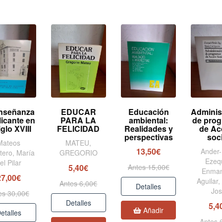
nseñanza
EDUCAR
Educación
Adminis
licante en
PARA LA
ambiental:
de pro
iglo XVIII
FELICIDAD
Realidades y
de Ac
perspectivas
soc
Mateos
MATEU,
13,50€
Ander-
tero, María
GREGORIO
Ezequ
el Pilar
5,40€
Antes 15,00€
Enman
27,00€
Aguilar,
Antes 6,00€
Detalles
Jo
es 30,00€
Detalles
5,4
Añadir
etalles
Antes 