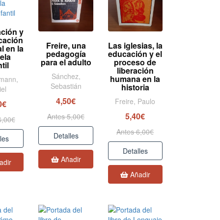
ción y
cación
Freire, una
Las iglesias, la
l en la
pedagogía
educación y el
ela
para el adulto
proceso de
til
liberación
Sánchez,
humana en la
mann,
Sebastián
historia
el
4,50€
Freire, Paulo
0€
5,40€
Antes 5,00€
6,00€
Antes 6,00€
Detalles
les
Detalles
Añadir
adir
Añadir