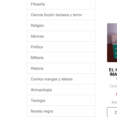
Filosofía
Ciencia ficción fantasía y terror
Religión
Idiomas
Política
Militaria
Historia
EL
IM
Comics mangas y tebeos
Tett
Antropología
Teología
Ant
Novela negra
D