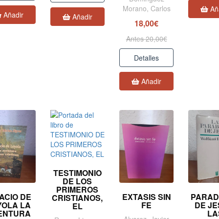
Morano, Carlos
Añ
Añadir
Añadir
18,00€
Antes 20,00€
Detalles
Añadir
TESTIMONIO
DE LOS
PRIMEROS
ACIO DE
EXTASIS SIN
PARAD
CRISTIANOS,
YOLA LA
FE
DE JE
EL
ENTURA
LA
Alvarez, Javier