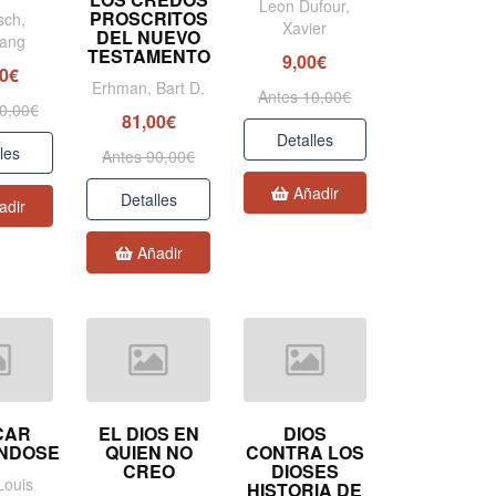
Leon Dufour,
PROSCRITOS
sch,
Xavier
DEL NUEVO
gang
TESTAMENTO
9,00€
00€
Erhman, Bart D.
Antes 10,00€
0,00€
81,00€
Detalles
les
Antes 90,00€
Añadir
Detalles
adir
Añadir
CAR
EL DIOS EN
DIOS
NDOSE
QUIEN NO
CONTRA LOS
CREO
DIOSES
Louis
HISTORIA DE