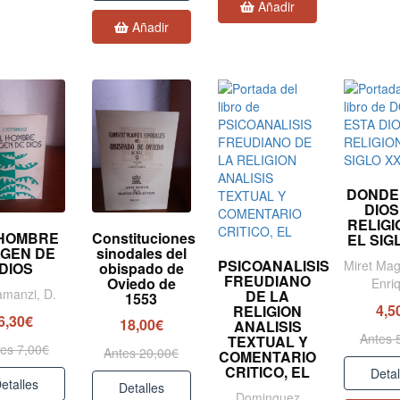
Añadir
Añadir
DONDE
DIOS
RELIGI
 HOMBRE
Constituciones
EL SIG
AGEN DE
sinodales del
PSICOANALISIS
Miret Mag
DIOS
obispado de
FREUDIANO
Oviedo de
Enri
amanzi, D.
DE LA
1553
4,5
RELIGION
6,30€
18,00€
ANALISIS
Antes 
TEXTUAL Y
es 7,00€
Antes 20,00€
COMENTARIO
CRITICO, EL
Detal
etalles
Detalles
Dominguez