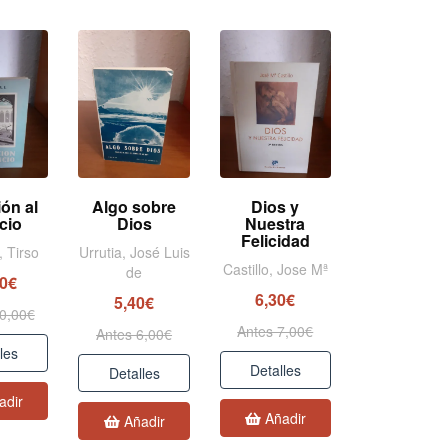
ión al
Algo sobre
Dios y
ncio
Dios
Nuestra
Felicidad
, Tirso
Urrutia, José Luis
Castillo, Jose Mª
de
00€
6,30€
5,40€
0,00€
Antes 7,00€
Antes 6,00€
les
Detalles
Detalles
adir
Añadir
Añadir