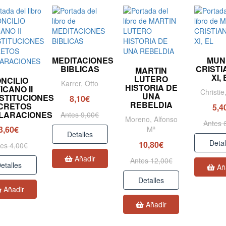
MEDITACIONES
MUN
BIBLICAS
CRISTIA
MARTIN
XI,
LUTERO
NCILIO
Karrer, Otto
HISTORIA DE
ICANO II
Christie
UNA
STITUCIONES
8,10€
REBELDIA
CRETOS
5,4
LARACIONES
Antes 9,00€
Moreno, Alfonso
Antes 
3,60€
Mª
Detalles
Detal
10,80€
es 4,00€
Añadir
Antes 12,00€
etalles
Añ
Detalles
Añadir
Añadir