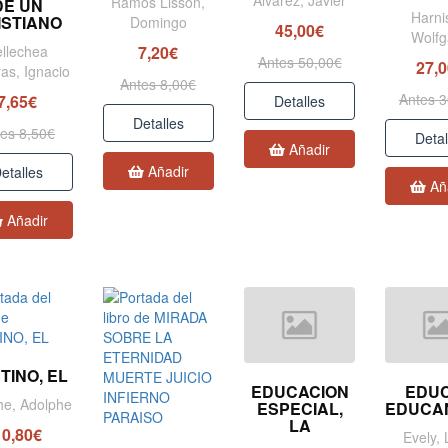
Ramos Lisson,
DE UN
Harni
ISTIANO
Domingo
45,00€
Wolf
ellechea
7,20€
Antes 50,00€
27,
ras, Ignacio
Antes 8,00€
Antes 3
7,65€
Detalles
Detalles
es 8,50€
Detal
Añadir
Añadir
etalles
Añ
Añadir
TINO, EL
EDUCACION
EDU
e, Adolphe
ESPECIAL,
EDUCA
LA
10,80€
Evely, 