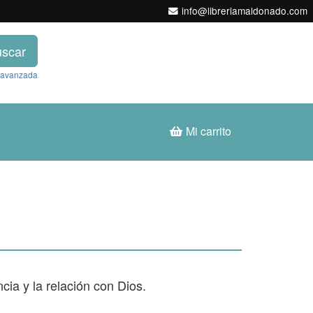
info@libreriamaldonado.com
scar
 avanzada
Mi carrito
cia y la relación con Dios.