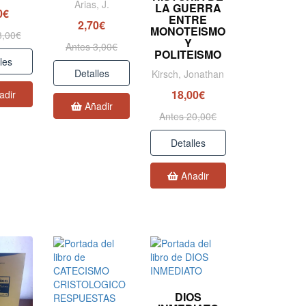
Arias, J.
LA GUERRA
0€
ENTRE
2,70€
MONOTEISMO
3,00€
Y
Antes 3,00€
POLITEISMO
les
Detalles
Kirsch, Jonathan
18,00€
adir
Añadir
Antes 20,00€
Detalles
Añadir
DIOS