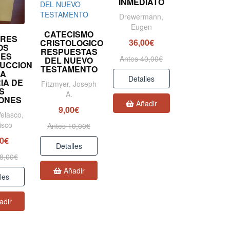
INMEDIATO
Drewermann,
Eugen
CATECISMO
RES
36,00€
CRISTOLOGICO
OS
RESPUESTAS
SES
Antes 40,00€
DEL NUEVO
DUCCION
TESTAMENTO
LA
Detalles
IA DE
Fitzmyer, Joseph
S
A.
IONES
Añadir
9,00€
elasco,
isco
Antes 10,00€
20€
Detalles
8,00€
Añadir
les
adir