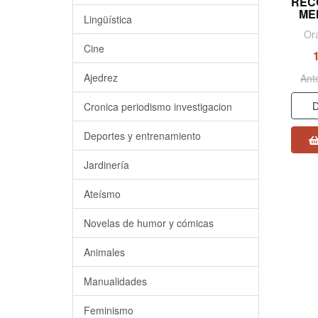
REC
ME
Lingüística
Or
Cine
Ajedrez
Ant
D
Cronica periodismo investigacion
Deportes y entrenamiento
Jardinería
Ateísmo
Novelas de humor y cómicas
Animales
Manualidades
Feminismo