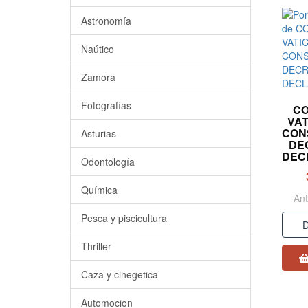
Astronomía
Naútico
Zamora
Fotografías
CO
VAT
CON
Asturias
DE
DEC
Odontología
Química
Ant
Pesca y piscicultura
D
Thriller
Caza y cinegetica
Automocion