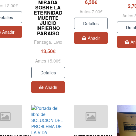
6,30€
MIRADA
2,7
es 12,00€
SOBRE LA
Antes 7,00€
ETERNIDAD
Antes 
etalles
MUERTE
JUICIO
Detalles
Detal
INFIERNO
Añadir
PARAISO
Añadir
Añ
Fanzaga, Livio
13,50€
Antes 15,00€
Detalles
Añadir