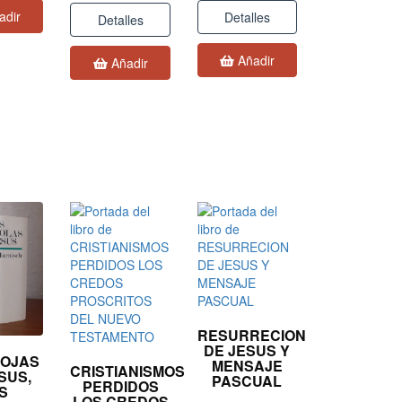
adir
Detalles
Detalles
Añadir
Añadir
RESURRECION
DE JESUS Y
OJAS
MENSAJE
CRISTIANISMOS
SUS,
PASCUAL
PERDIDOS
S
LOS CREDOS