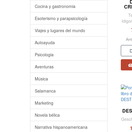
CR
Cocina y gastronomia
T
Esoterismo y parapsicología
Idigo
Viajes y lugares del mundo
Ant
Autoayuda
D
Psicologia
Aventuras
Música
Salamanca
Marketing
DES
Novela bélica
Gesch
Narrativa hispanoamericana