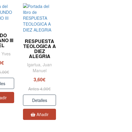
DO
NO III
RESPUESTA
 EL
TEOLOGICA A
DIEZ
, Yves
ALEGRIA
0€
Igartua, Juan
Manuel
6,00€
3,60€
les
Antes 4,00€
adir
Detalles
Añadir