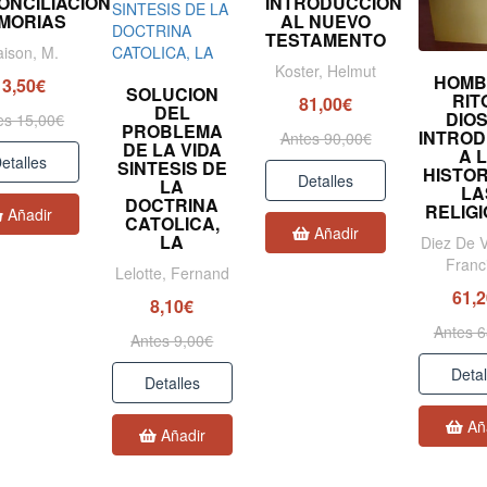
ONCILIACION
INTRODUCCION
MORIAS
AL NUEVO
TESTAMENTO
aison, M.
Koster, Helmut
HOMB
13,50€
SOLUCION
RIT
81,00€
DEL
DIO
es 15,00€
PROBLEMA
INTRO
Antes 90,00€
DE LA VIDA
A 
etalles
SINTESIS DE
HISTOR
Detalles
LA
LA
DOCTRINA
RELIG
Añadir
CATOLICA,
Añadir
LA
Diez De V
Franc
Lelotte, Fernand
61,
8,10€
Antes 6
Antes 9,00€
Detal
Detalles
Añ
Añadir