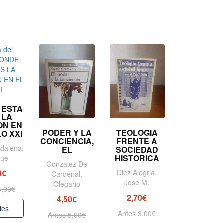
 ESTA
 LA
ON EN
PODER Y LA
TEOLOGIA
LO XXI
CONCIENCIA,
FRENTE A
dalena,
EL
SOCIEDAD
HISTORICA
que
Gonzalez De
Diez Alegria,
0€
Cardenal,
Jose M.
Olegario
5,00€
2,70€
4,50€
les
Antes 3,00€
Antes 5,00€