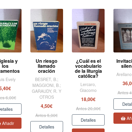
Iglesia y
Un riesgo
¿Cuál es el
Invitac
los
llamado
vocabulario
sile
ramentos
oración
de la liturgia
Arellano
católica?
uis Evely
BESRET, B.;
36,
Lercaro,
MAGGIONI, B.;
5,40€
Giacomo
GARAUDY, R. Y
Antes 4
OTROS
es 6,00€
18,00€
Detal
4,50€
Antes 20,00€
etalles
Antes 5,00€
Añ
Detalles
Añadir
Detalles