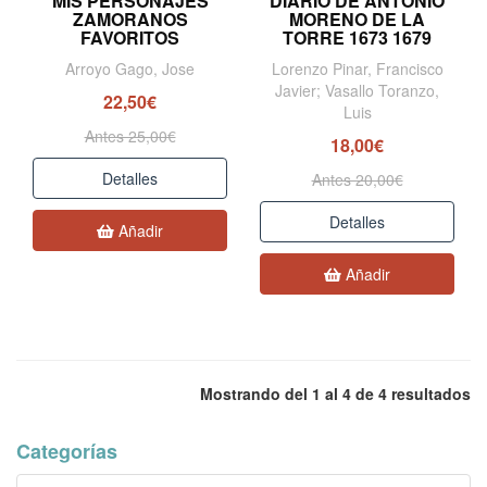
MIS PERSONAJES
DIARIO DE ANTONIO
ZAMORANOS
MORENO DE LA
FAVORITOS
TORRE 1673 1679
Arroyo Gago, Jose
Lorenzo Pinar, Francisco
Javier; Vasallo Toranzo,
22,50€
Luis
Antes 25,00€
18,00€
Detalles
Antes 20,00€
Detalles
Añadir
Añadir
Mostrando del 1 al 4 de 4 resultados
Categorías