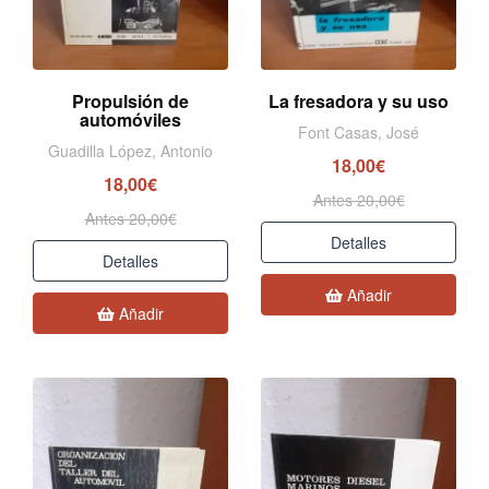
Propulsión de
La fresadora y su uso
automóviles
Font Casas, José
Guadilla López, Antonio
18,00€
18,00€
Antes 20,00€
Antes 20,00€
Detalles
Detalles
Añadir
Añadir