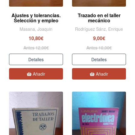
Ajustes y tolerancias.
Trazado en el taller
Selección y empleo
mecánico
Masana, Joaquin
Rodríguez Sánz, Enrique
10,80€
9,00€
Antes 12,00€
Antes 10,00€
Detalles
Detalles
Añadir
Añadir