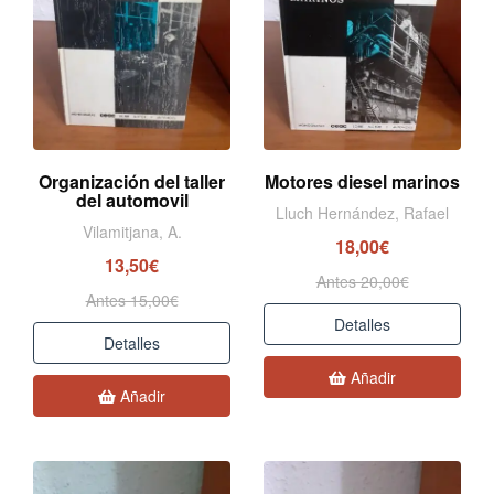
Organización del taller
Motores diesel marinos
del automovil
Lluch Hernández, Rafael
Vilamitjana, A.
18,00€
13,50€
Antes 20,00€
Antes 15,00€
Detalles
Detalles
Añadir
Añadir