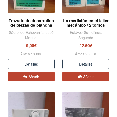
Trazado de desarrollos
La medición en el taller
de piezas de plancha
mecánico / 2 tomos
Sáenz de Echevarría, José
Estévez Somolinos,
Manuel
Segundo
9,00€
22,50€
Antes 10,00€
Antes 25,00€
Detalles
Detalles
Añadir
Añadir