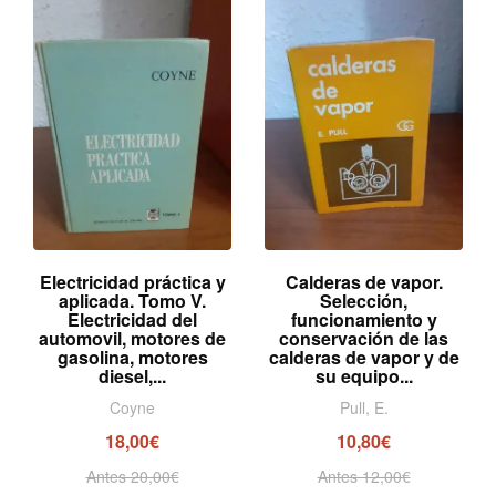
Electricidad práctica y
Calderas de vapor.
aplicada. Tomo V.
Selección,
Electricidad del
funcionamiento y
automovil, motores de
conservación de las
gasolina, motores
calderas de vapor y de
diesel,...
su equipo...
Coyne
Pull, E.
18,00€
10,80€
Antes 20,00€
Antes 12,00€