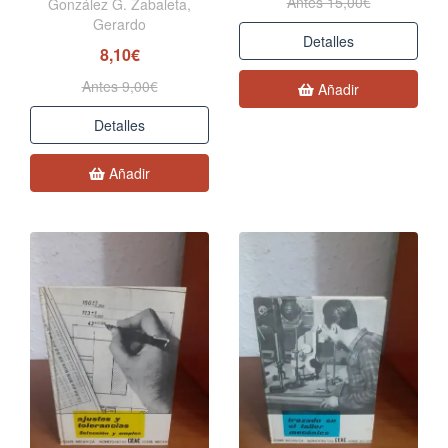
Antes 15,00€
González G. Zabaleta,
Gerardo
Detalles
8,10€
Antes 9,00€
Añadir
Detalles
Añadir