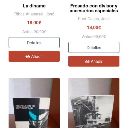
La dinamo
Fresado con divisor y
accesorios especiales
Ribes Anastasio, José
Font Casas, José
18,00€
18,00€
Antes 20,00€
Antes 20,00€
Detalles
Detalles
Añadir
Añadir