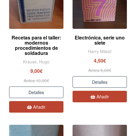
Recetas para el taller:
Electrónica, serie uno
modernos
siete
procedimientos de
Harry Mileaf
soldadura
4,50€
Krause, Hugo
Antes 5,00€
9,00€
Antes 10,00€
Detalles
Detalles
Añadir
Añadir