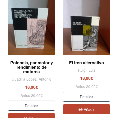
Potencia, par motor y
El tren alternativo
rendimiento de
Ruigi, Luis
motores
18,00€
Guadilla López, Antonio
Antes 20,00€
18,00€
Antes 20,00€
Detalles
Detalles
Añadir