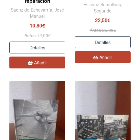
reparación
Estévez Somolinos,
Sáenz de Echevarría, José
Segundo
Manuel
22,50€
10,80€
Antes 25,00€
Antes 12,00€
Detalles
Detalles
Añadir
Añadir