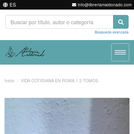
ES
info@libreriamaldonado.com
Búsqueda avanzada
Toggle
navigat
Inicio
VIDA COTIDIANA EN ROMA // 2 TOMOS