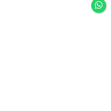
Librería Maldonado
P/Mayor nº7
Salamanca 37426