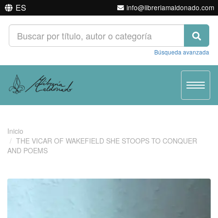
ES
info@libreriamaldonado.com
Búsqueda avanzada
Toggle
navigat
Inicio
THE VICAR OF WAKEFIELD SHE STOOPS TO CONQUER
AND POEMS