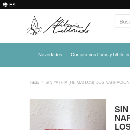
ES
Novedades
Compramos libros y bibliote
Inicio
SIN PATRIA (HEIMATLOS) DOS NARRACION
SIN
NAR
LOS