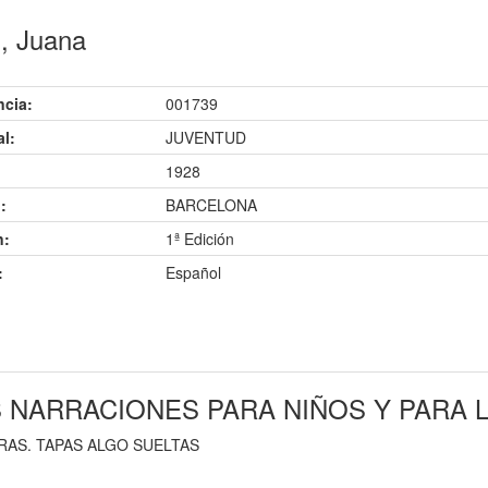
i, Juana
ncia:
001739
al:
JUVENTUD
1928
:
BARCELONA
n:
1ª Edición
:
Español
OS NARRACIONES PARA NIÑOS Y PARA 
AS. TAPAS ALGO SUELTAS