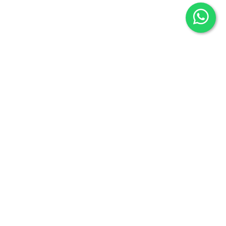
Librería Maldonado
P/Mayor nº7
Salamanca 37426