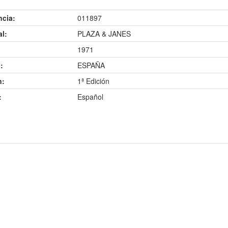
ncia:
011897
al:
PLAZA & JANES
1971
:
ESPAÑA
n:
1ª Edición
:
Español