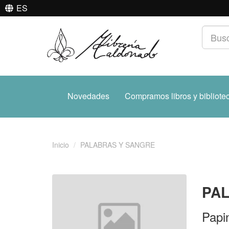
ES
Novedades
Compramos libros y bibliote
Inicio
PALABRAS Y SANGRE
PA
Papin