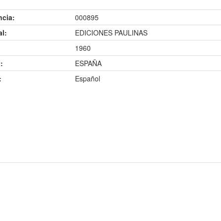
ncia:
000895
al:
EDICIONES PAULINAS
1960
:
ESPAÑA
:
Español