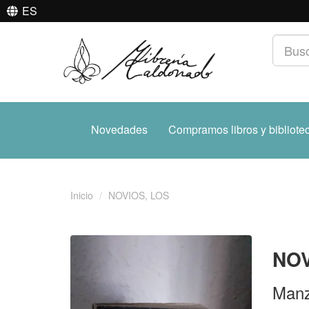
ES
Novedades
Compramos libros y bibliote
Inicio
NOVIOS, LOS
NOV
Manz