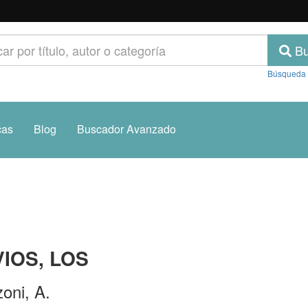
Bu
Búsqueda
cas
Blog
Buscador Avanzado
IOS, LOS
oni, A.