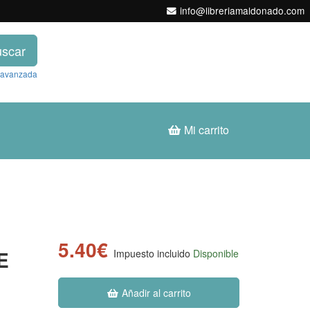
info@libreriamaldonado.com
scar
 avanzada
Mi carrito
5.40€
E
Impuesto incluido
Disponible
Añadir al carrito