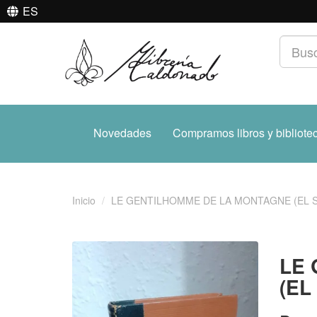
ES
Novedades
Compramos libros y bibliote
Inicio
LE GENTILHOMME DE LA MONTAGNE (EL 
LE 
(EL