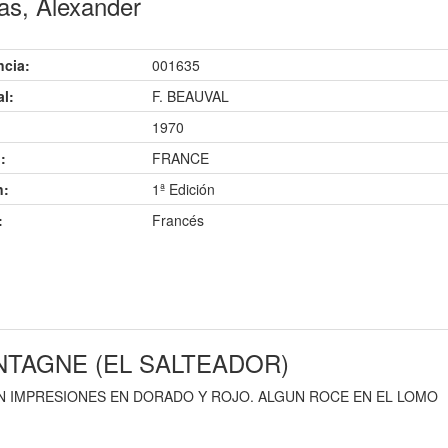
s, Alexander
ncia:
001635
al:
F. BEAUVAL
1970
:
FRANCE
n:
1ª Edición
:
Francés
NTAGNE (EL SALTEADOR)
 IMPRESIONES EN DORADO Y ROJO. ALGUN ROCE EN EL LOMO