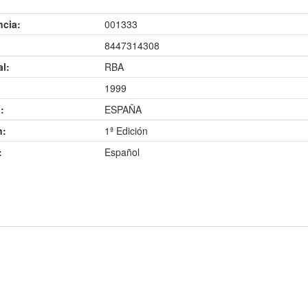
ncia:
001333
8447314308
al:
RBA
1999
:
ESPAÑA
n:
1ª Edición
:
Español