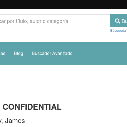
Bu
Búsqueda
cas
Blog
Buscador Avanzado
. CONFIDENTIAL
oy, James