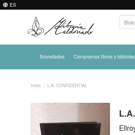
ES
Novedades
Compramos libros y bibliote
Inicio
L.A. CONFIDENTIAL
L.A
Ellr