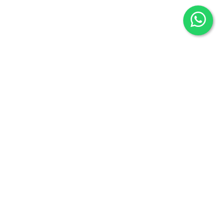
Librería Maldonado
P/Mayor nº7
Salamanca 37426