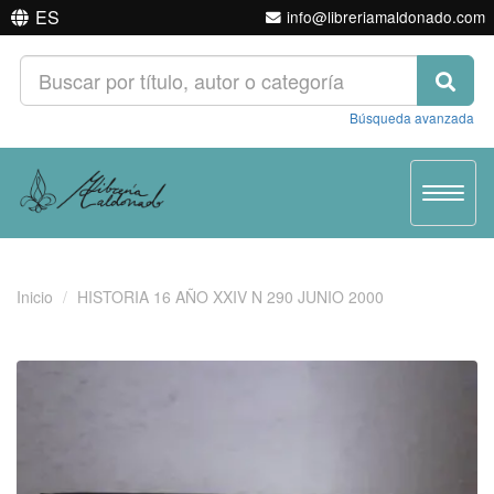
ES
info@libreriamaldonado.com
Búsqueda avanzada
Toggle
navigat
Inicio
HISTORIA 16 AÑO XXIV N 290 JUNIO 2000