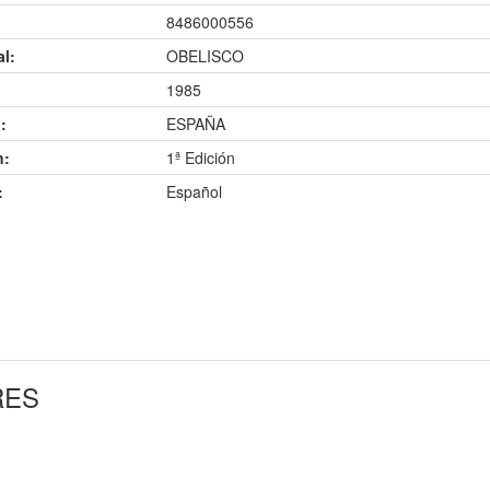
8486000556
al:
OBELISCO
1985
:
ESPAÑA
n:
1ª Edición
:
Español
RES