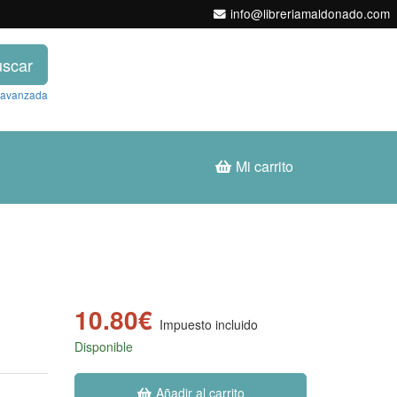
info@libreriamaldonado.com
scar
 avanzada
Mi carrito
10.80€
Impuesto incluido
Disponible
Añadir al carrito