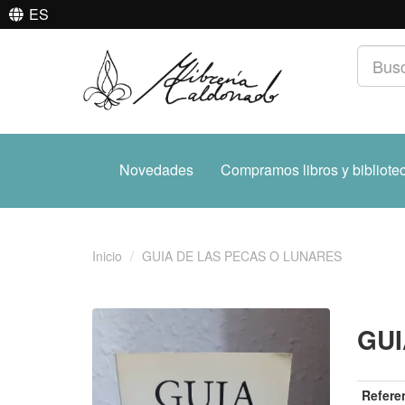
ES
Novedades
Compramos libros y bibliote
Inicio
GUIA DE LAS PECAS O LUNARES
GUI
Refere