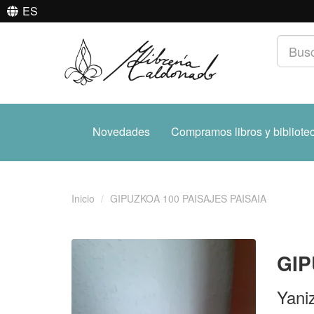
ES
Novedades
Compramos libros y bibliote
Inicio
GIPUZKOA 100 PAISAJES PAISAIA
GIP
Yani