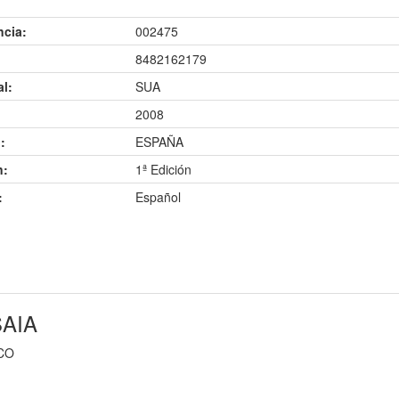
ncia:
002475
8482162179
al:
SUA
2008
:
ESPAÑA
n:
1ª Edición
:
Español
SAIA
SCO