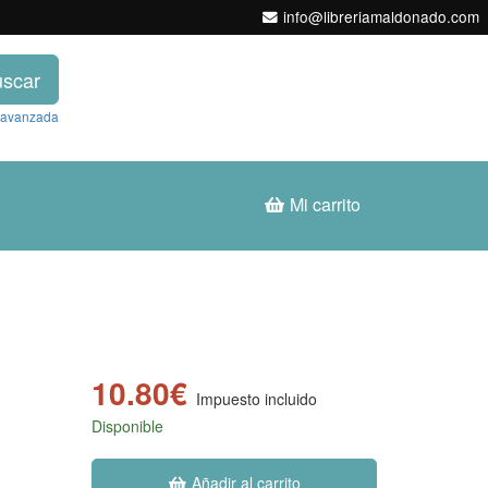
info@libreriamaldonado.com
scar
 avanzada
Mi carrito
10.80€
Impuesto incluido
Disponible
Añadir al carrito