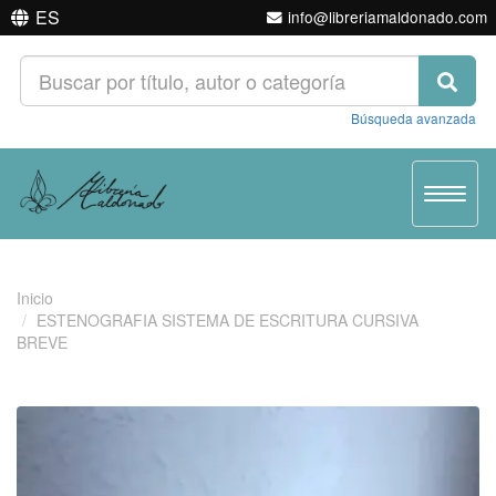
ES
info@libreriamaldonado.com
Búsqueda avanzada
Toggle
navigat
Inicio
ESTENOGRAFIA SISTEMA DE ESCRITURA CURSIVA
BREVE