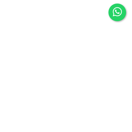
Librería Maldonado
P/Mayor nº7
Salamanca 37426