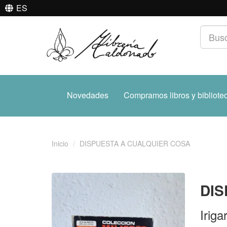
ES
Novedades
Compramos libros y bibliote
Inicio
DISPUESTA A CUALQUIER COSA
DIS
Iriga