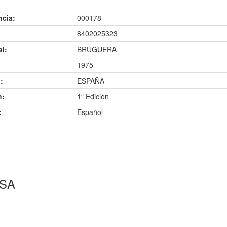
ncia:
000178
8402025323
al:
BRUGUERA
1975
:
ESPAÑA
n:
1ª Edición
:
Español
OSA