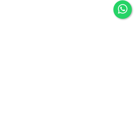
Librería Maldonado
P/Mayor nº7
Salamanca 37426