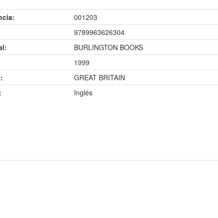
ncia:
001203
9789963626304
al:
BURLINGTON BOOKS
1999
:
GREAT BRITAIN
:
Inglés