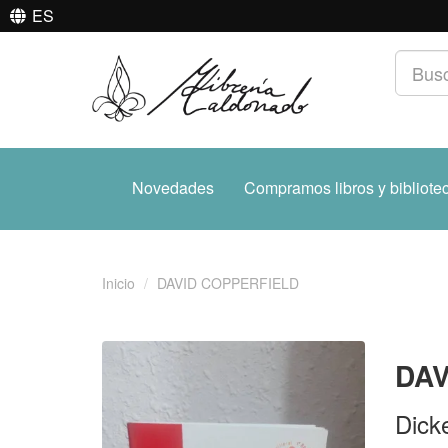
ES
Novedades
Compramos libros y bibliote
Inicio
DAVID COPPERFIELD
DAV
Dick