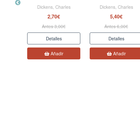
rles
Dickens, Charles
Dickens, Charles
2,70€
5,40€
0€
Antes 3,00€
Antes 6,00€
Detalles
Detalles
r
Añadir
Añadir