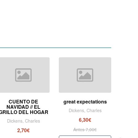
CUENTO DE
great expectations
TEM
NAVIDAD // EL
Dickens, Charles
Dic
GRILLO DEL HOGAR
6,30€
Dickens, Charles
Antes 7,00€
A
2,70€