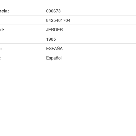
ncia:
000673
8425401704
al:
JERDER
1985
:
ESPAÑA
:
Español
A