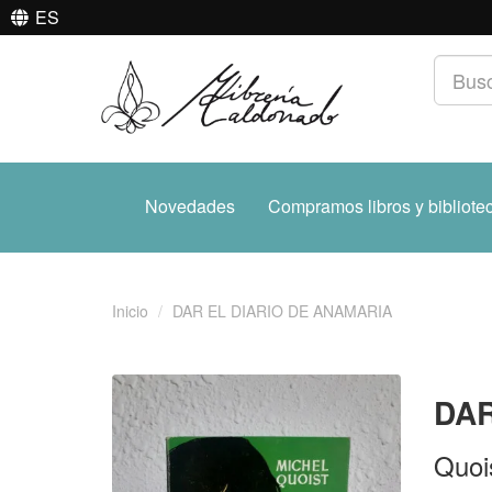
ES
Novedades
Compramos libros y bibliote
Inicio
DAR EL DIARIO DE ANAMARIA
DAR
Quoi