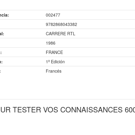
ncia:
002477
9782868043382
al:
CARRERE RTL
1986
:
FRANCE
n:
1ª Edición
:
Francés
OUR TESTER VOS CONNAISSANCES 60