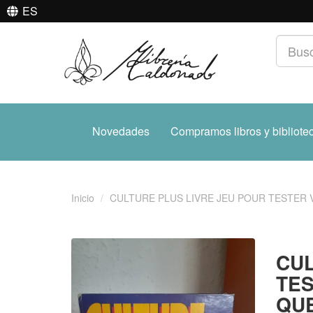
ES
Novedades
Compramos libros y bibliote
Inicio
CULTURE PLUS LIVRE JEU POUR TESTER
CUL
TES
QU