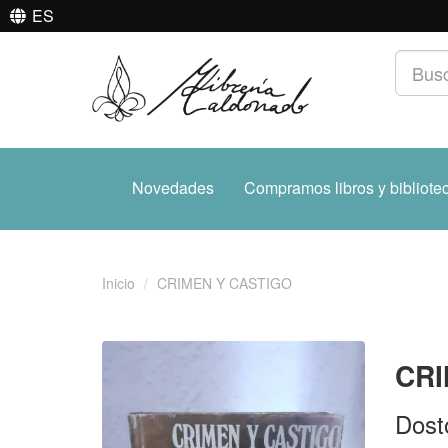
ES
Novedades
Compramos libros y bibliote
Inicio
CRIMEN Y CASTIGO
CRI
Dost