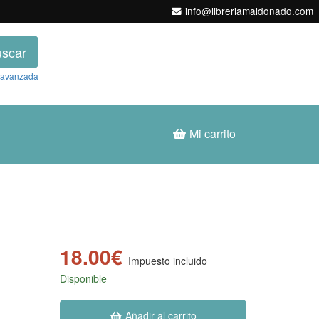
info@libreriamaldonado.com
scar
 avanzada
Mi carrito
18.00€
Impuesto incluido
Disponible
Añadir al carrito