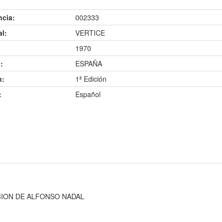
ncia:
002333
al:
VERTICE
1970
:
ESPAÑA
n:
1ª Edición
:
Español
CION DE ALFONSO NADAL