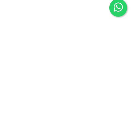
Librería Maldonado
P/Mayor nº7
Salamanca 37426