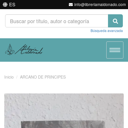
ES
info@libreriamaldonado.com
Búsqueda avanzada
Toggle
navigat
Inicio
ARCANO DE PRINCIPES