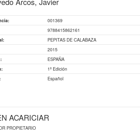
edo Arcos, Javier
ncia:
001369
9788415862161
al:
PEPITAS DE CALABAZA
2015
:
ESPAÑA
n:
1ª Edición
:
Español
N ACARICIAR
IOR PROPIETARIO