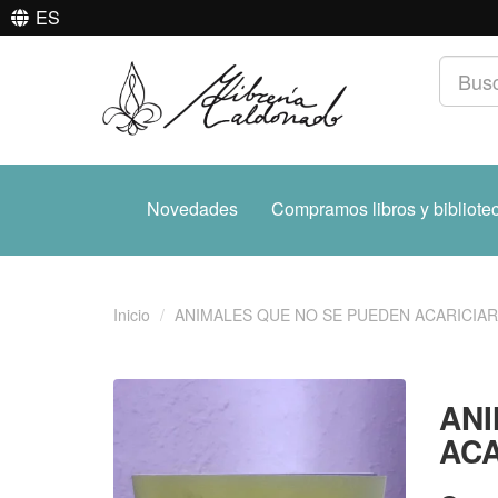
ES
Novedades
Compramos libros y bibliote
Inicio
ANIMALES QUE NO SE PUEDEN ACARICIAR
ANI
ACA