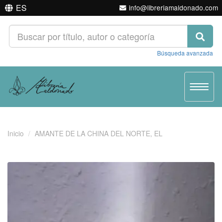
ES
info@libreriamaldonado.com
Búsqueda avanzada
Toggle
navigat
Inicio
AMANTE DE LA CHINA DEL NORTE, EL