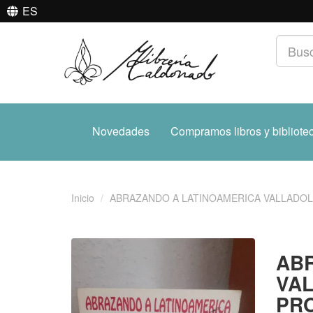
ES
Novedades
Compramos libros y bibliote
Inicio
ABRAZANDO A LATINOAMERICA VALLADOLI
ABR
VAL
PRO