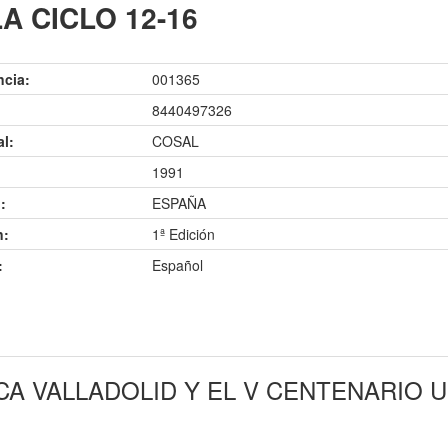
A CICLO 12-16
ncia:
001365
8440497326
al:
COSAL
1991
:
ESPAÑA
n:
1ª Edición
:
Español
A VALLADOLID Y EL V CENTENARIO 