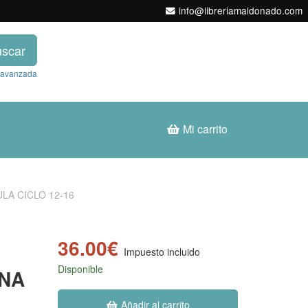
info@libreriamaldonado.com
scar
 avanzada
Mi carrito
LA CICLO 12-16
36.00€
Impuesto incluido
Disponible
UNA
Añadir al carrito