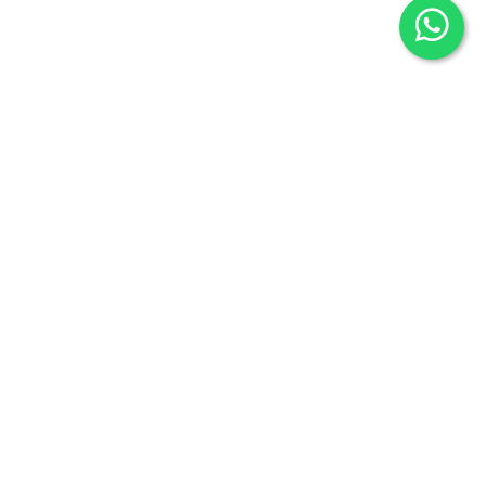
Librería Maldonado
P/Mayor nº7
Salamanca 37426