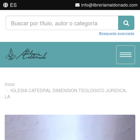
ES
info@libreriamaldonado.com
Búsqueda avanzada
Toggle
navigat
Inicio
IGLESIA CATEDRAL DIMENSION TEOLOGICO JURIDICA,
LA