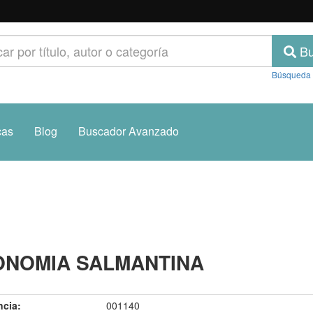
Bu
Búsqueda
cas
Blog
Buscador Avanzado
ONOMIA SALMANTINA
ncia:
001140