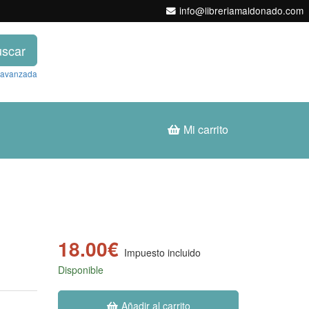
info@libreriamaldonado.com
scar
 avanzada
Mi carrito
18.00€
Impuesto incluido
Disponible
Añadir al carrito