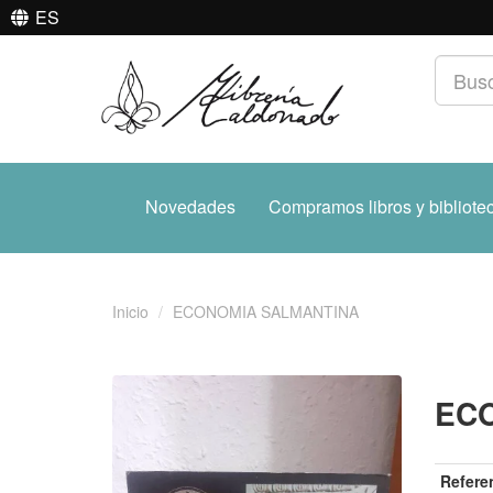
ES
Novedades
Compramos libros y bibliote
Inicio
ECONOMIA SALMANTINA
EC
Refere