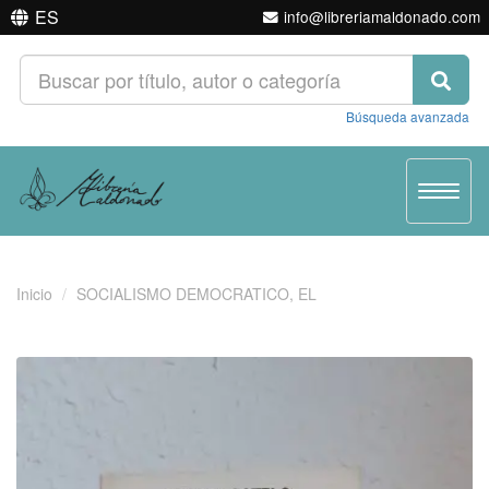
ES
info@libreriamaldonado.com
Búsqueda avanzada
Toggle
navigat
Inicio
SOCIALISMO DEMOCRATICO, EL