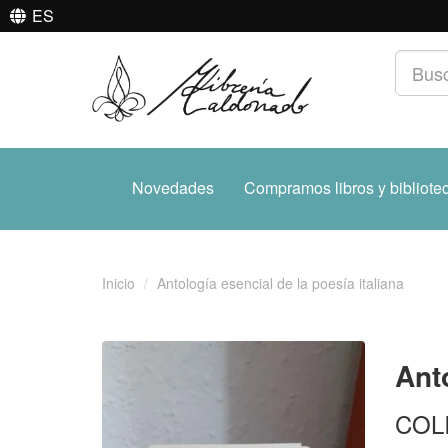
ES
Novedades
Compramos libros y bibliote
Inicio
Antología esencial de la poesía italiana
Anto
COL