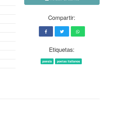
Compartir:
Etiquetas:
poesía
poetas italianos