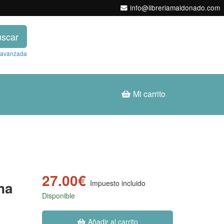
info@libreriamaldonado.com
scar
 avanzada
Mi carrito
27.00€
na
Impuesto incluido
Disponible
Añadir al carrito