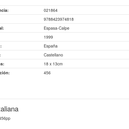
ncia:
021864
9788423974818
al:
Espasa-Calpe
1999
:
España
:
Castellano
s:
18 x 13cm
ción:
456
taliana
 456pp