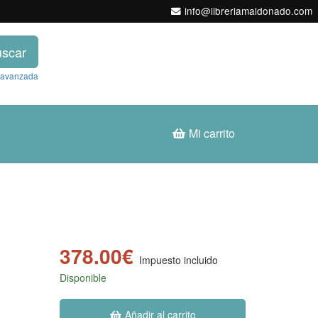
info@libreriamaldonado.com
scar
 avanzada
Mi carrito
378.00€
Impuesto incluido
Disponible
Añadir al carrito