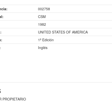
ncia:
002758
al:
CSM
1982
:
UNITED STATES OF AMERICA
n:
1ª Edición
:
Inglés
S
R PROPIETARIO