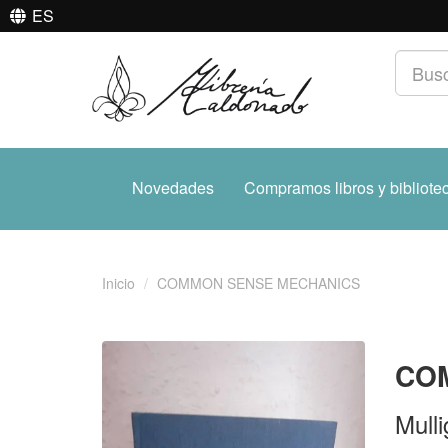
ES
Novedades
Compramos libros y bibliote
Inicio
COMMON SENSE MECHANICS
CO
Mull