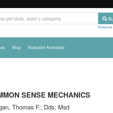
Bu
Búsqueda
cas
Blog
Buscador Avanzado
MMON SENSE MECHANICS
igan, Thomas F.; Dds; Msd