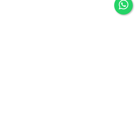
Librería Maldonado
P/Mayor nº7
Salamanca 37426