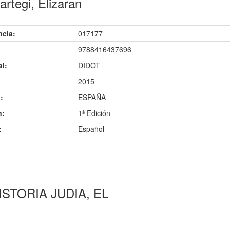
rtegi, Elizaran
ncia:
017177
9788416437696
al:
DIDOT
2015
:
ESPAÑA
n:
1ª Edición
:
Español
STORIA JUDIA, EL