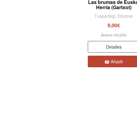
Las brumas de Eusk
Herría (Gartxot)
Txapartegi, Elizaran
9,00€
Antes 10,00€
Detalles
Añadir