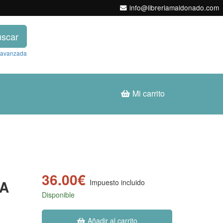
info@libreriamaldonado.com
scar
 avanzada
Mi carrito
36.00€
IA
Impuesto incluido
Disponible
Añadir al carrito