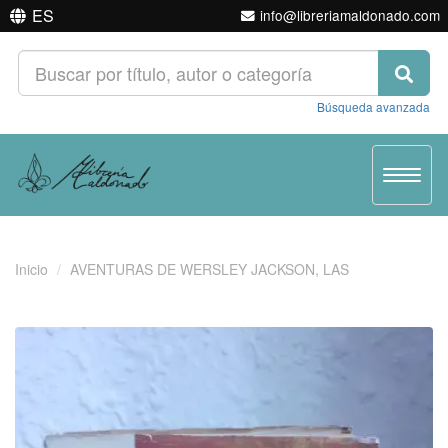
ES
info@libreriamaldonado.com
Búsqueda avanzada
Toggle
navigat
Inicio
AVENTURAS DE WERSLEY JACKSON, LAS