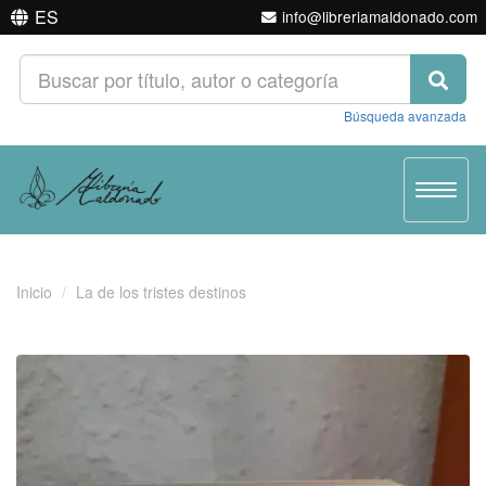
ES
info@libreriamaldonado.com
Búsqueda avanzada
Toggle
navigat
Inicio
La de los tristes destinos