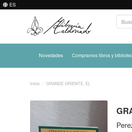
ES
Novedades
Compramos libros y bibliote
Inicio
GRANDE ORIENTE, EL
GRA
Pere