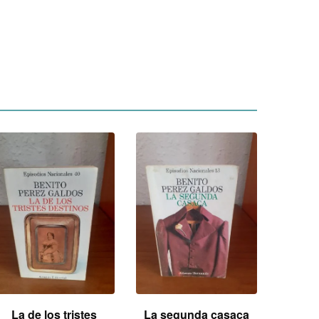
La de los tristes
La segunda casaca
La b