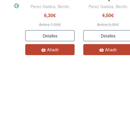
Benito
Perez Galdos, Benito
Perez Galdos, Benito
6,30€
4,50€
0€
Antes 7,00€
Antes 5,00€
Detalles
Detalles
r
Añadir
Añadir