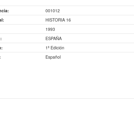
ncia:
001012
al:
HISTORIA 16
1993
:
ESPAÑA
n:
1ª Edición
:
Español