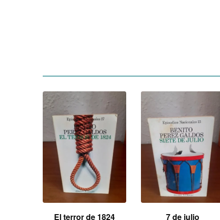
al
El terror de 1824
7 de julio