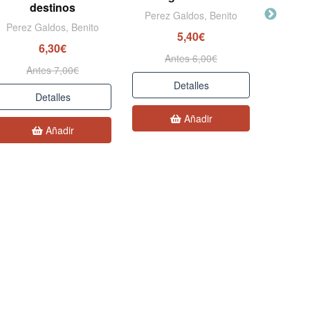
destinos
Perez Galdos, Benito
Perez Galdos, Benito
Perez
5,40€
6,30€
Antes 6,00€
Antes 7,00€
A
Detalles
Detalles
Añadir
Añadir