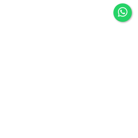
Librería Maldonado
P/Mayor nº7
Salamanca 37426