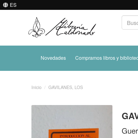
ES
Novedades
Compramos libros y bibliote
Inicio
GAVILANES, LOS
GAV
Guer