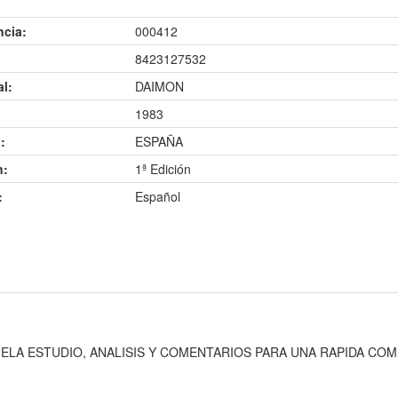
ncia:
000412
8423127532
al:
DAIMON
1983
:
ESPAÑA
n:
1ª Edición
:
Español
ELA ESTUDIO, ANALISIS Y COMENTARIOS PARA UNA RAPIDA COM