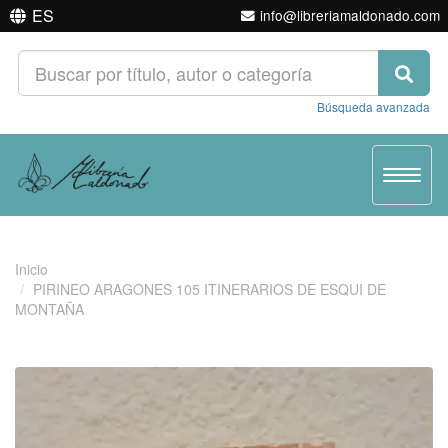
ES
info@libreriamaldonado.com
Búsqueda avanzada
Toggle
navigat
Inicio
PIRINEO ARAGONES 105 ITINERARIOS DE ESQUI DE
MONTAÑA