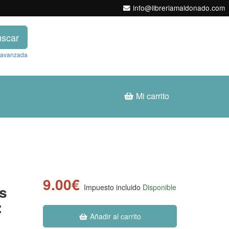
info@libreriamaldonado.com
scar
 avanzada
Mi carrito
9.00€
s
Impuesto incluido
Disponible
:
Añadir al carrito