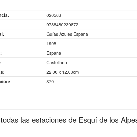
ncia:
020563
9788480230872
al:
Guías Azules España
1995
:
España
:
Castellano
s:
22.00 x 12.00cm
ción:
370
todas las estaciones de Esquí de los Alpes: