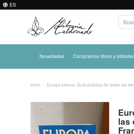
ES
Novedades
Compramos libros y bibliote
Inicio
Europa blanca. Guía práctica de todas las esta
Eur
las
Fran